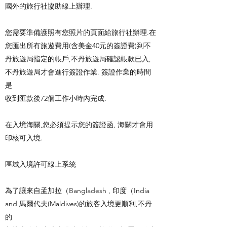
國外的旅行社協助線上辦理.
您需要準備護照有您照片的頁面給旅行社辦理.在
您匯出所有旅遊費用(含美金40元的簽證費)到不
丹旅遊局指定的帳戶,不丹旅遊局確認帳款已入,
不丹旅遊局才會進行簽證作業. 簽證作業的時間
是
收到匯款後72個工作小時內完成.
在入境海關,您必須提示您的簽證函, 海關才會用
印核可入境.
區域入境許可線上系統
為了讓來自孟加拉（Bangladesh , 印度（India
and 馬爾代夫(Maldives)的旅客入境更順利,不丹
的